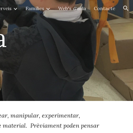
rveis
Famílies
Web's d'aula
Contacte
ion
a
rear, manipular, experimentar,
de material. Prèviament poden pensar