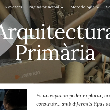
Novetats
Pàgina principal
Metodologia
Se
ip to main content
Skip to navigat
Arquitectur
Primària
És un espai on poder explorar, c
construir… amb diferents tipus 