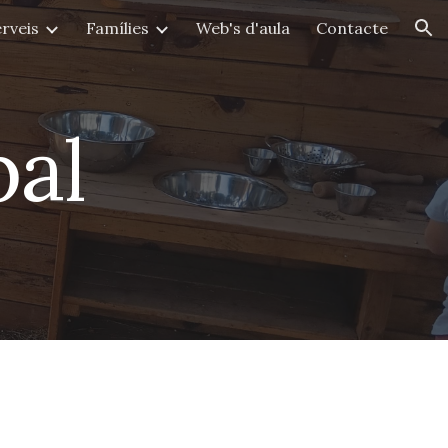
rveis
Famílies
Web's d'aula
Contacte
ion
pal