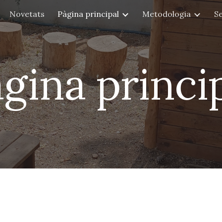
Novetats
Pàgina principal
Metodologia
Se
ip to main content
Skip to navigat
gina princi