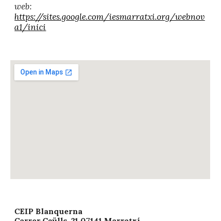
web:
https://sites.google.com/iesmarratxi.org/webnov
a1/inici
CEIP Blanquerna
Carrer Caülls, 21 07141 Marratxí