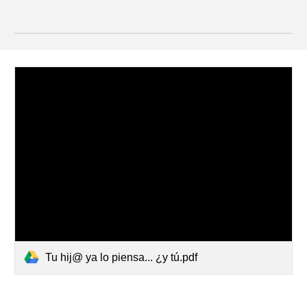
Tu hij@ ya lo piensa... ¿y tú.pdf